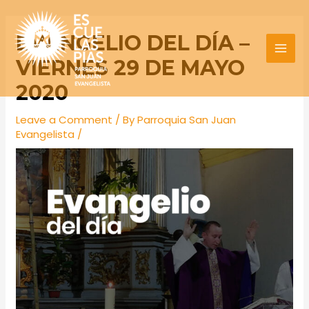
Skip
Post
MAI
to
navigation
EVANGELIO DEL DÍA –
MEN
content
VIERNES 29 DE MAYO
2020
Leave a Comment
/ By
Parroquia San Juan
Evangelista
/