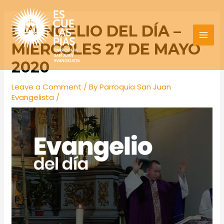
Skip
Post
MAI
to
navigation
EVANGELIO DEL DÍA –
MEN
content
MIÉRCOLES 27 DE MAYO
2020
Leave a Comment
/ By
Parroquia San Juan
Evangelista
/