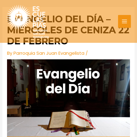
Skip
Post
MAI
to
navigation
EVANGELIO DEL DÍA –
MEN
content
MIÉRCOLES DE CENIZA 22
DE FEBRERO
By
Parroquia San Juan Evangelista
/