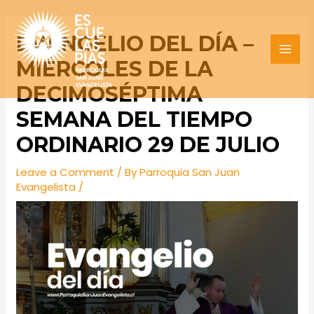
Skip
Post
MAI
to
navigation
EVANGELIO DEL DÍA –
MEN
content
MIÉRCOLES DE LA
DECIMOSÉPTIMA
SEMANA DEL TIEMPO
ORDINARIO 29 DE JULIO
Leave a Comment
/ By
Parroquia San Juan
Evangelista
/