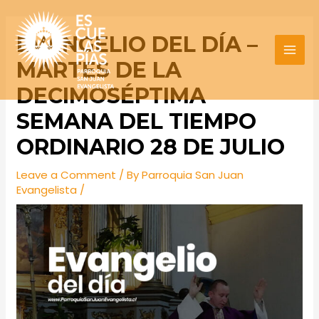
Skip
Post
MAI
to
navigation
EVANGELIO DEL DÍA –
MEN
content
MARTES DE LA
DECIMOSÉPTIMA
SEMANA DEL TIEMPO
ORDINARIO 28 DE JULIO
Leave a Comment
/ By
Parroquia San Juan
Evangelista
/