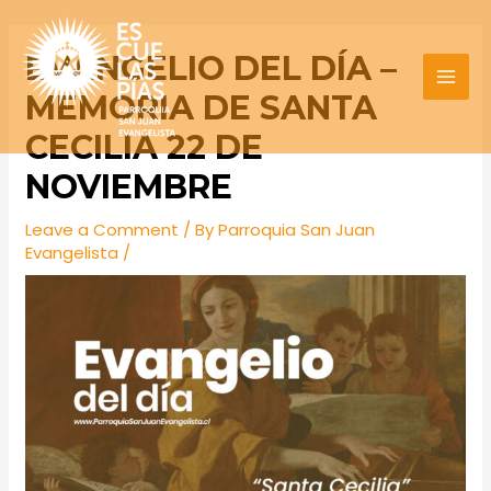
Skip
Post
MAI
to
navigation
EVANGELIO DEL DÍA –
MEN
content
MEMORIA DE SANTA
CECILIA 22 DE
NOVIEMBRE
Leave a Comment
/ By
Parroquia San Juan
Evangelista
/