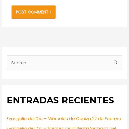
S
e
a
r
ENTRADAS RECIENTES
c
h
f
Evangelio del Día – Miércoles de Ceniza 22 de Febrero
o
Evangelio del Día – Viernes de la Sexta Semana del