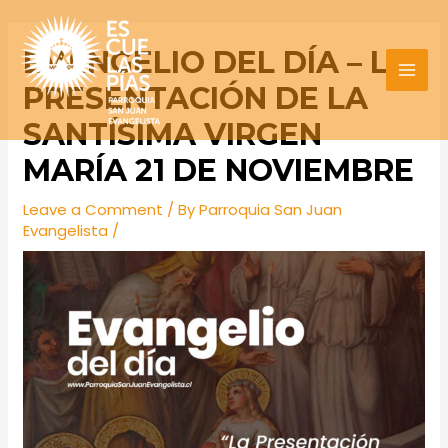
Skip
Post
MAI
to
navigation
EVANGELIO DEL DÍA – LA
MEN
content
PRESENTACIÓN DE LA
SANTÍSIMA VIRGEN
MARÍA 21 DE NOVIEMBRE
Leave a Comment
/ By
Parroquia San Juan
Evangelista
/