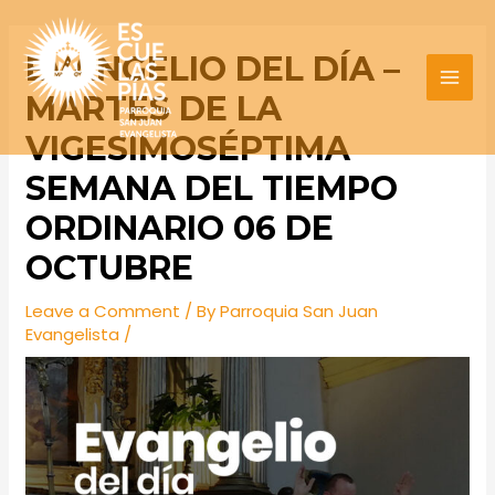
Skip
Post
MAI
to
navigation
EVANGELIO DEL DÍA –
MEN
content
MARTES DE LA
VIGESIMOSÉPTIMA
SEMANA DEL TIEMPO
ORDINARIO 06 DE
OCTUBRE
Leave a Comment
/ By
Parroquia San Juan
Evangelista
/