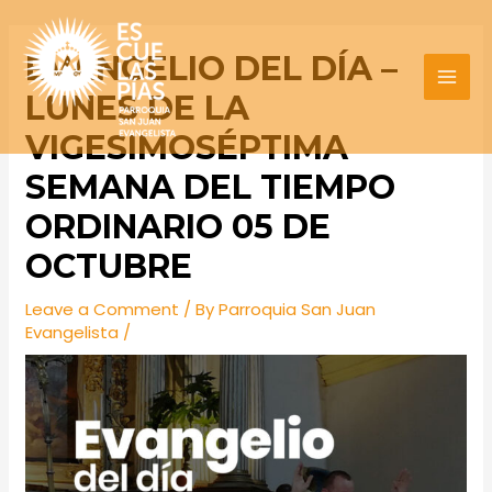
Skip
Post
MAI
to
navigation
EVANGELIO DEL DÍA –
MEN
content
LUNES DE LA
VIGESIMOSÉPTIMA
SEMANA DEL TIEMPO
ORDINARIO 05 DE
OCTUBRE
Leave a Comment
/ By
Parroquia San Juan
Evangelista
/