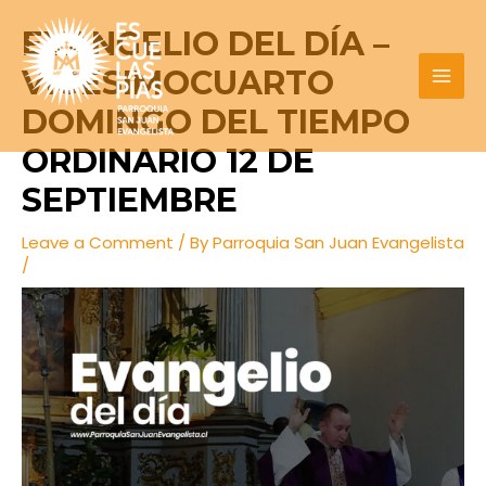
Skip
Post
MAI
EVANGELIO DEL DÍA –
to
navigation
MEN
content
VIGESIMOCUARTO
DOMINGO DEL TIEMPO
ORDINARIO 12 DE
SEPTIEMBRE
Leave a Comment
/ By
Parroquia San Juan Evangelista
/