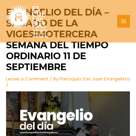
Skip
Post
MAI
EVANGELIO DEL DÍA –
to
navigation
MEN
content
SÁBADO DE LA
VIGESIMOTERCERA
SEMANA DEL TIEMPO
ORDINARIO 11 DE
SEPTIEMBRE
Leave a Comment
/ By
Parroquia San Juan Evangelista
/