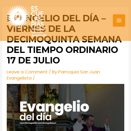
Skip
Post
MAI
to
navigation
EVANGELIO DEL DÍA –
MEN
content
VIERNES DE LA
DECIMOQUINTA SEMANA
DEL TIEMPO ORDINARIO
17 DE JULIO
Leave a Comment
/ By
Parroquia San Juan
Evangelista
/