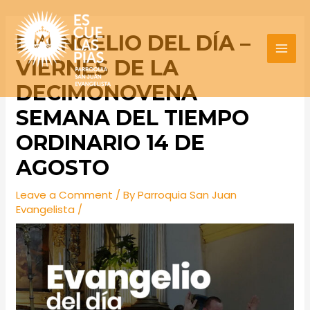
Skip
Post
MAI
to
navigation
EVANGELIO DEL DÍA –
MEN
content
VIERNES DE LA
DECIMONOVENA
SEMANA DEL TIEMPO
ORDINARIO 14 DE
AGOSTO
Leave a Comment
/ By
Parroquia San Juan
Evangelista
/