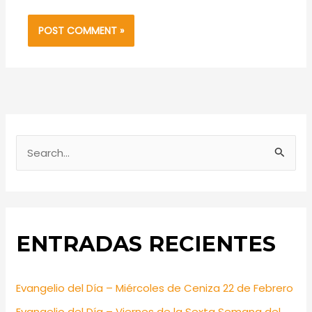
S
e
a
r
ENTRADAS RECIENTES
c
h
f
Evangelio del Día – Miércoles de Ceniza 22 de Febrero
o
Evangelio del Día – Viernes de la Sexta Semana del