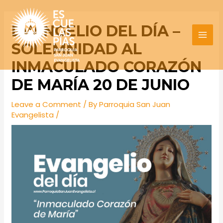
Skip
Post
MAI
to
navigation
EVANGELIO DEL DÍA –
MEN
content
SOLEMNIDAD AL
INMACULADO CORAZÓN
DE MARÍA 20 DE JUNIO
Leave a Comment
/ By
Parroquia San Juan
Evangelista
/