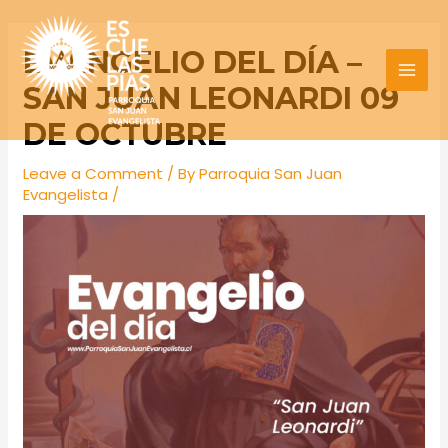
Skip
Post
MAI
to
navigation
EVANGELIO DEL DÍA –
MEN
content
SAN JUAN LEONARDI 09
DE OCTUBRE
Leave a Comment
/ By
Parroquia San Juan
Evangelista
/