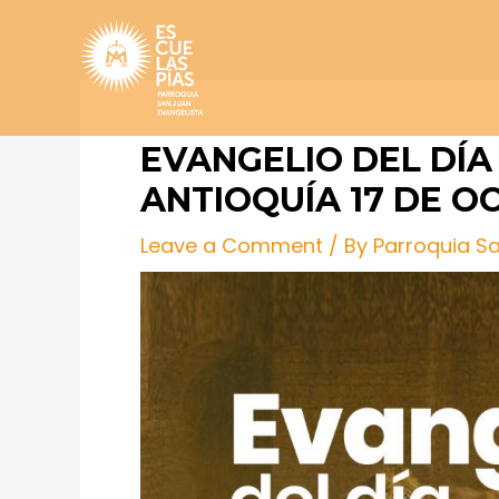
Skip
Post
to
navigation
content
EVANGELIO DEL DÍA 
ANTIOQUÍA 17 DE O
Leave a Comment
/ By
Parroquia S