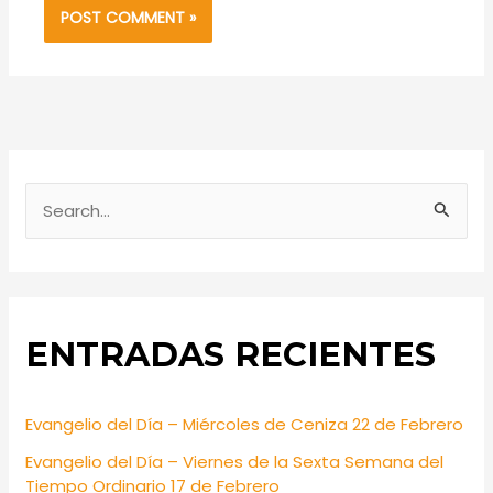
S
e
a
r
ENTRADAS RECIENTES
c
h
f
Evangelio del Día – Miércoles de Ceniza 22 de Febrero
o
Evangelio del Día – Viernes de la Sexta Semana del
r
Tiempo Ordinario 17 de Febrero