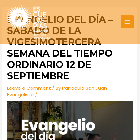
Skip
Post
MAI
to
navigation
EVANGELIO DEL DÍA –
MEN
content
SÁBADO DE LA
VIGESIMOTERCERA
SEMANA DEL TIEMPO
ORDINARIO 12 DE
SEPTIEMBRE
Leave a Comment
/ By
Parroquia San Juan
Evangelista
/