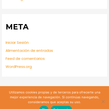
META
Iniciar Sesión
Alimentación de entradas
Feed de comentarios
WordPress.org
Utilizamos cookies propias y de terceros para ofrecerte una
Lira 428 Santiago de Chile | Teléfono: +56 9 74809547 |
mejor experiencia de navegación. Si continúas navegando,
Email: sanjuanevangelista428@gmail.com
consideramos que aceptas su uso.