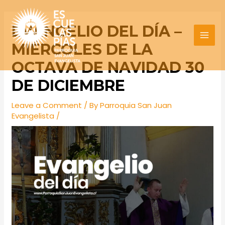
Skip
Post
MAI
to
navigation
EVANGELIO DEL DÍA –
MEN
content
MIÉRCOLES DE LA
OCTAVA DE NAVIDAD 30
DE DICIEMBRE
Leave a Comment
/ By
Parroquia San Juan
Evangelista
/