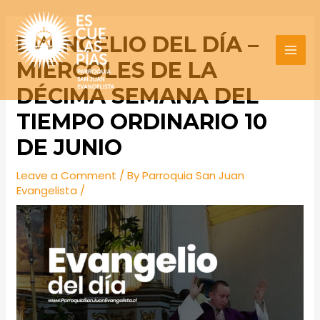
Skip
Post
MAI
to
navigation
EVANGELIO DEL DÍA –
MEN
content
MIÉRCOLES DE LA
DÉCIMA SEMANA DEL
TIEMPO ORDINARIO 10
DE JUNIO
Leave a Comment
/ By
Parroquia San Juan
Evangelista
/