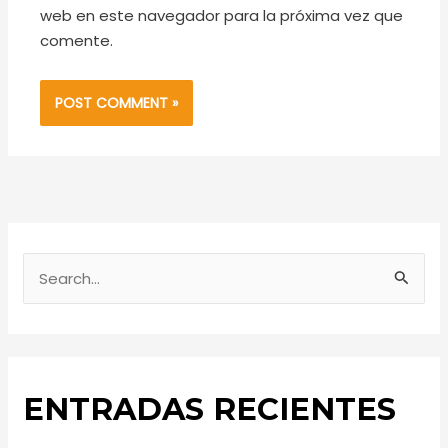
web en este navegador para la próxima vez que
comente.
S
e
a
r
ENTRADAS RECIENTES
c
h