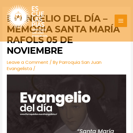
Skip
Post
MAI
to
navigation
EVANGELIO DEL DÍA –
MEN
content
MEMORIA SANTA MARÍA
RAFOLS 05 DE
NOVIEMBRE
Leave a Comment
/ By
Parroquia San Juan
Evangelista
/