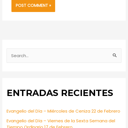
S
e
a
r
ENTRADAS RECIENTES
c
h
f
Evangelio del Día – Miércoles de Ceniza 22 de Febrero
o
Evangelio del Día – Viernes de la Sexta Semana del
r
Tiempo Ordinario 17 de Febrero