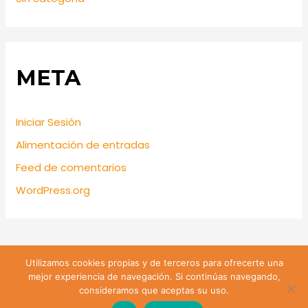
META
Iniciar Sesión
Alimentación de entradas
Feed de comentarios
WordPress.org
Utilizamos cookies propias y de terceros para ofrecerte una
Lira 428 Santiago de Chile | Teléfono: +56 9 74809547 |
mejor experiencia de navegación. Si continúas navegando,
Email: sanjuanevangelista428@gmail.com
consideramos que aceptas su uso.