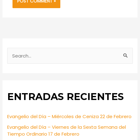
S
e
a
r
ENTRADAS RECIENTES
c
h
f
Evangelio del Día – Miércoles de Ceniza 22 de Febrero
o
Evangelio del Día – Viernes de la Sexta Semana del
r
Tiempo Ordinario 17 de Febrero