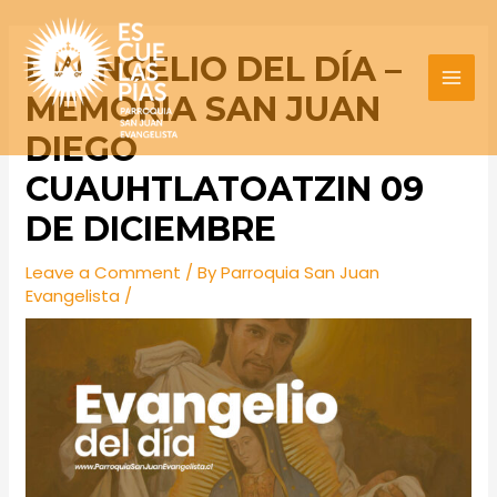
Skip
Post
MAI
to
navigation
EVANGELIO DEL DÍA –
MEN
content
MEMORIA SAN JUAN
DIEGO
CUAUHTLATOATZIN 09
DE DICIEMBRE
Leave a Comment
/ By
Parroquia San Juan
Evangelista
/