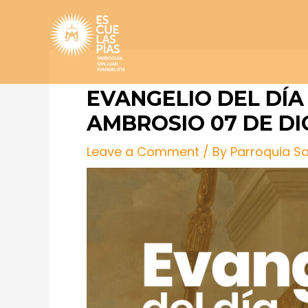
Skip
Post
to
navigation
content
EVANGELIO DEL DÍA
AMBROSIO 07 DE DI
Leave a Comment
/ By
Parroquia S