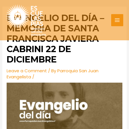
Skip
Post
MAI
to
navigation
EVANGELIO DEL DÍA –
MEN
content
MEMORIA DE SANTA
FRANCISCA JAVIERA
CABRINI 22 DE
DICIEMBRE
Leave a Comment
/ By
Parroquia San Juan
Evangelista
/