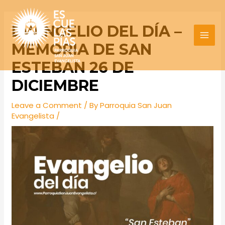
Skip
Post
MAI
to
navigation
EVANGELIO DEL DÍA –
MEN
content
MEMORIA DE SAN
ESTEBAN 26 DE
DICIEMBRE
Leave a Comment
/ By
Parroquia San Juan
Evangelista
/