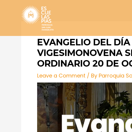
Skip
Post
to
navigation
content
EVANGELIO DEL DÍA
VIGESIMONOVENA S
ORDINARIO 20 DE 
Leave a Comment
/ By
Parroquia S