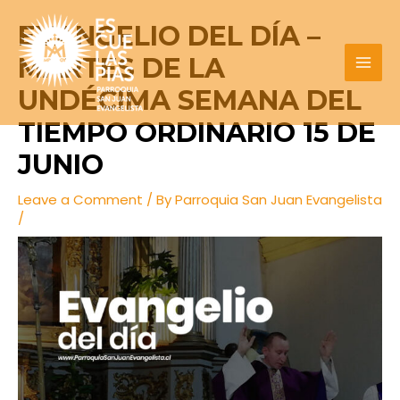
Skip
Post
MAI
EVANGELIO DEL DÍA –
to
navigation
MEN
content
MARTES DE LA
UNDÉCIMA SEMANA DEL
TIEMPO ORDINARIO 15 DE
JUNIO
Leave a Comment
/ By
Parroquia San Juan Evangelista
/