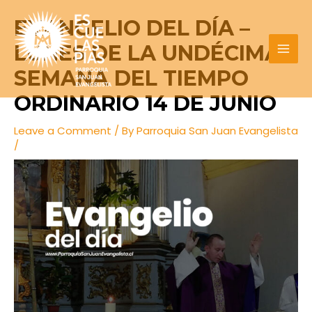
Skip
Post
MAI
EVANGELIO DEL DÍA –
to
navigation
MEN
content
LUNES DE LA UNDÉCIMA
SEMANA DEL TIEMPO
ORDINARIO 14 DE JUNIO
Leave a Comment
/ By
Parroquia San Juan Evangelista
/