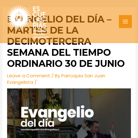
Skip
Post
MAI
to
navigation
EVANGELIO DEL DÍA –
MEN
content
MARTES DE LA
DECIMOTERCERA
SEMANA DEL TIEMPO
ORDINARIO 30 DE JUNIO
Leave a Comment
/ By
Parroquia San Juan
Evangelista
/