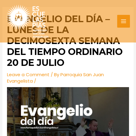
Skip
Post
MAI
to
navigation
EVANGELIO DEL DÍA –
MEN
content
LUNES DE LA
DECIMOSEXTA SEMANA
DEL TIEMPO ORDINARIO
20 DE JULIO
Leave a Comment
/ By
Parroquia San Juan
Evangelista
/