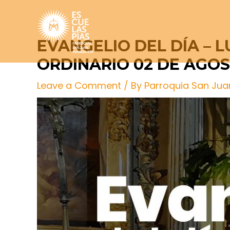
Skip
Post
to
navigation
content
EVANGELIO DEL DÍA – 
ORDINARIO 02 DE AGO
Leave a Comment
/ By
Parroquia San Jua