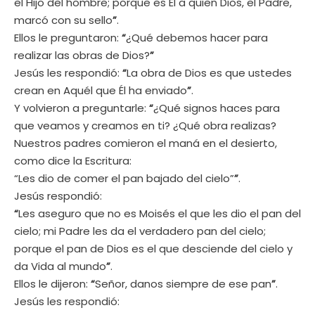
el Hijo del hombre; porque es Él a quien Dios, el Padre,
marcó con su sello
”
.
Ellos le preguntaron:
“
¿Qué debemos hacer para
realizar las obras de Dios?
”
Jesús les respondió:
“
La obra de Dios es que ustedes
crean en Aquél que Él ha enviado
”
.
Y volvieron a preguntarle:
“
¿Qué signos haces para
que veamos y creamos en ti? ¿Qué obra realizas?
Nuestros padres comieron el maná en el desierto,
como dice la Escritura:
“Les dio de comer el pan bajado del cielo”
”
.
Jesús respondió:
“
Les aseguro que no es Moisés el que les dio el pan del
cielo; mi Padre les da el verdadero pan del cielo;
porque el pan de Dios es el que desciende del cielo y
da Vida al mundo
”
.
Ellos le dijeron:
“
Señor, danos siempre de ese pan
”
.
Jesús les respondió: