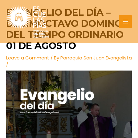
Skip
Post
MAI
EVANGELIO DEL DÍA –
to
navigation
MEN
content
DECIMOCTAVO DOMINGO
DEL TIEMPO ORDINARIO
01 DE AGOSTO
Leave a Comment
/ By
Parroquia San Juan Evangelista
/