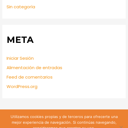
Sin categoría
META
Iniciar Sesión
Alimentación de entradas
Feed de comentarios
WordPress.org
Utilizamos cookies propias y de terceros para ofrecerte una
Lira 428 Santiago de Chile | Teléfono: +56 9 74809547 |
mejor experiencia de navegación. Si continúas navegando,
Email: sanjuanevangelista428@gmail.com