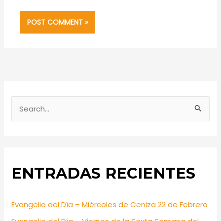
S
e
a
r
ENTRADAS RECIENTES
c
h
f
Evangelio del Día – Miércoles de Ceniza 22 de Febrero
o