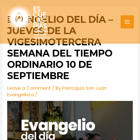
Skip
Post
MAI
to
navigation
EVANGELIO DEL DÍA –
MEN
content
JUEVES DE LA
VIGESIMOTERCERA
SEMANA DEL TIEMPO
ORDINARIO 10 DE
SEPTIEMBRE
Leave a Comment
/ By
Parroquia San Juan
Evangelista
/