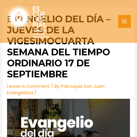
Skip
Post
MAI
to
navigation
EVANGELIO DEL DÍA –
MEN
content
JUEVES DE LA
VIGESIMOCUARTA
SEMANA DEL TIEMPO
ORDINARIO 17 DE
SEPTIEMBRE
Leave a Comment
/ By
Parroquia San Juan
Evangelista
/