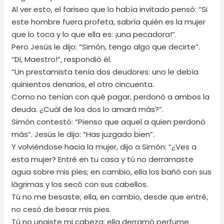
Al ver esto, el fariseo que lo había invitado pensó: “Si
este hombre fuera profeta, sabría quién es la mujer
que lo toca y lo que ella es: ¡una pecadora!”.
Pero Jesús le dijo: “Simón, tengo algo que decirte”.
“Di, Maestro!”, respondió él.
“Un prestamista tenía dos deudores: uno le debía
quinientos denarios, el otro cincuenta.
Como no tenían con qué pagar, perdonó a ambos la
deuda. ¿Cuál de los dos lo amará más?”.
Simón contestó: “Pienso que aquel a quien perdonó
más”. Jesús le dijo: “Has juzgado bien”.
Y volviéndose hacia la mujer, dijo a Simón: “¿Ves a
esta mujer? Entré en tu casa y tú no derramaste
agua sobre mis pies; en cambio, ella los bañó con sus
lágrimas y los secó con sus cabellos.
Tú no me besaste; ella, en cambio, desde que entré,
no cesó de besar mis pies.
Tú no ungiste mi cabeza; ella derramó perfume