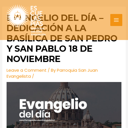
Skip
Post
MAI
to
navigation
EVANGELIO DEL DÍA –
MEN
content
DEDICACIÓN A LA
BASÍLICA DE SAN PEDRO
Y SAN PABLO 18 DE
NOVIEMBRE
Leave a Comment
/ By
Parroquia San Juan
Evangelista
/