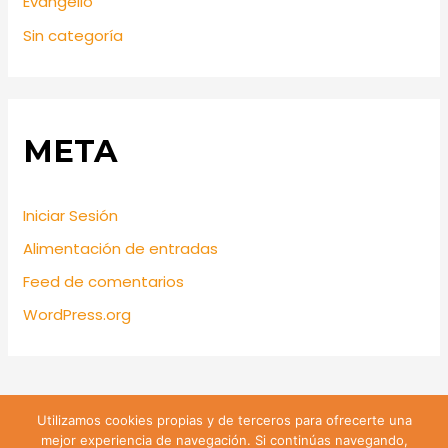
Evangelio
Sin categoría
META
Iniciar Sesión
Alimentación de entradas
Feed de comentarios
WordPress.org
Utilizamos cookies propias y de terceros para ofrecerte una
Lira 428 Santiago de Chile | Teléfono: +56 9 74809547 |
mejor experiencia de navegación. Si continúas navegando,