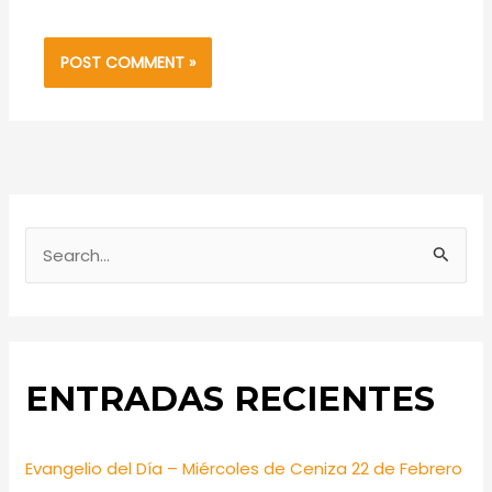
S
e
a
r
ENTRADAS RECIENTES
c
h
f
Evangelio del Día – Miércoles de Ceniza 22 de Febrero
o