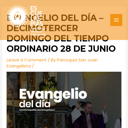
Skip
Post
MAI
to
navigation
EVANGELIO DEL DÍA –
MEN
content
DECIMOTERCER
DOMINGO DEL TIEMPO
ORDINARIO 28 DE JUNIO
Leave a Comment
/ By
Parroquia San Juan
Evangelista
/