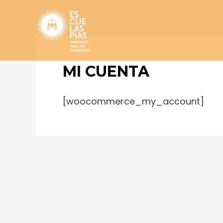
Skip
to
content
MI CUENTA
[woocommerce_my_account]