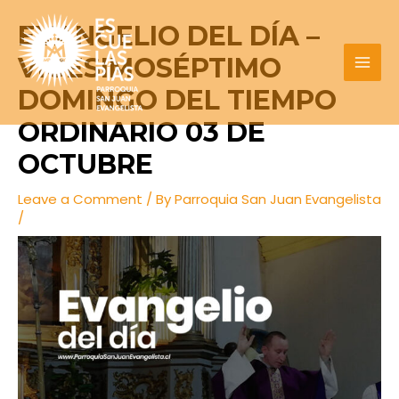
Skip
Post
MAI
EVANGELIO DEL DÍA –
to
navigation
MEN
content
VIGESIMOSÉPTIMO
DOMINGO DEL TIEMPO
ORDINARIO 03 DE
OCTUBRE
Leave a Comment
/ By
Parroquia San Juan Evangelista
/