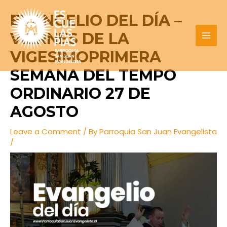
Skip
Post
MAI
EVANGELIO DEL DÍA –
to
navigation
MEN
content
VIERNES DE LA
VIGESIMOPRIMERA
SEMANA DEL TEMPO
ORDINARIO 27 DE
AGOSTO
Leave a Comment
/ By
Parroquia San Juan Evangelista
/