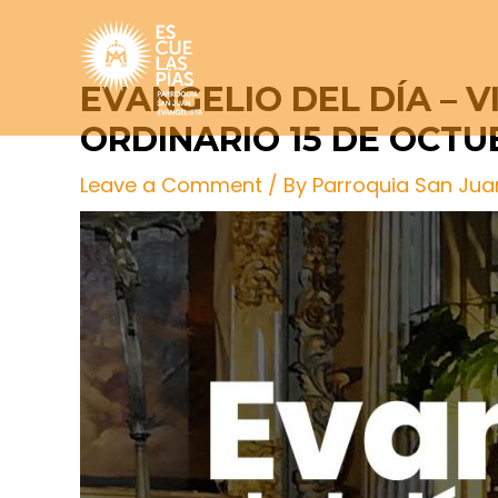
Skip
Post
to
navigation
content
EVANGELIO DEL DÍA – 
ORDINARIO 15 DE OCTU
Leave a Comment
/ By
Parroquia San Jua