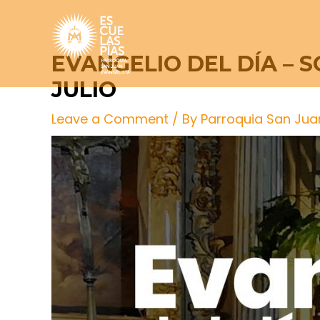
Skip
Post
to
navigation
content
EVANGELIO DEL DÍA – 
JULIO
Leave a Comment
/ By
Parroquia San Jua