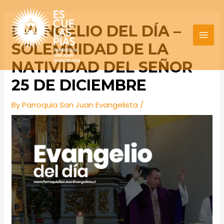
Skip
Post
MAI
to
navigation
EVANGELIO DEL DÍA –
MEN
content
SOLEMNIDAD DE LA
NATIVIDAD DEL SEÑOR
25 DE DICIEMBRE
By
Parroquia San Juan Evangelista
/