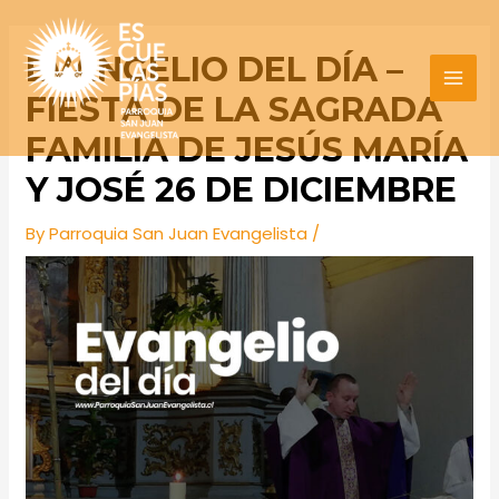
Skip
Post
MAI
to
navigation
EVANGELIO DEL DÍA –
MEN
content
FIESTA DE LA SAGRADA
FAMILIA DE JESÚS MARÍA
Y JOSÉ 26 DE DICIEMBRE
By
Parroquia San Juan Evangelista
/