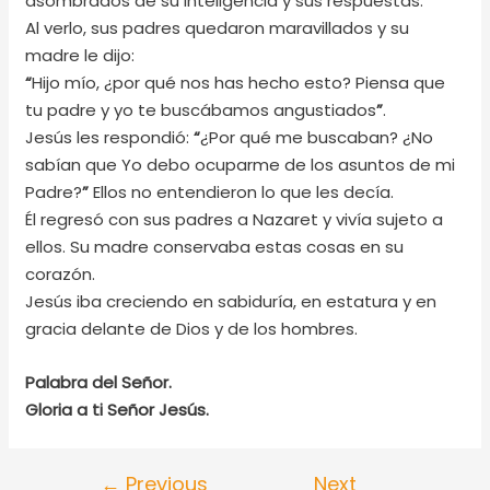
asombrados de su inteligencia y sus respuestas.
Al verlo, sus padres quedaron maravillados y su
madre le dijo:
“
Hijo mío, ¿por qué nos has hecho esto? Piensa que
tu padre y yo te buscábamos angustiados
”
.
Jesús les respondió:
“
¿Por qué me buscaban? ¿No
sabían que Yo debo ocuparme de los asuntos de mi
Padre?
”
Ellos no entendieron lo que les decía.
Él regresó con sus padres a Nazaret y vivía sujeto a
ellos. Su madre conservaba estas cosas en su
corazón.
Jesús iba creciendo en sabiduría, en estatura y en
gracia delante de Dios y de los hombres.
Palabra del Señor.
Gloria a ti Señor Jesús.
←
Previous
Next