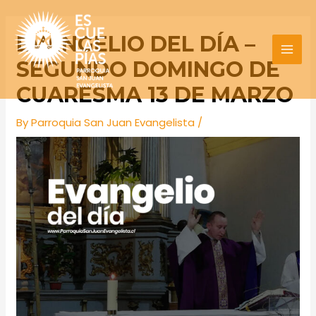
Skip
Post
MAI
to
navigation
EVANGELIO DEL DÍA –
MEN
content
SEGUNDO DOMINGO DE
CUARESMA 13 DE MARZO
By
Parroquia San Juan Evangelista
/