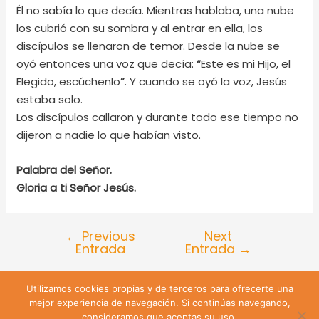
Él no sabía lo que decía. Mientras hablaba, una nube
los cubrió con su sombra y al entrar en ella, los
discípulos se llenaron de temor. Desde la nube se
oyó entonces una voz que decía:
“
Este es mi Hijo, el
Elegido, escúchenlo
”
. Y cuando se oyó la voz, Jesús
estaba solo.
Los discípulos callaron y durante todo ese tiempo no
dijeron a nadie lo que habían visto.
Palabra del Señor.
Gloria a ti Señor Jesús.
←
Previous
Next
Entrada
Entrada
→
Utilizamos cookies propias y de terceros para ofrecerte una
Lira 428 Santiago de Chile | Teléfono: +56 9 74809547 |
mejor experiencia de navegación. Si continúas navegando,
Email: sanjuanevangelista428@gmail.com
consideramos que aceptas su uso.