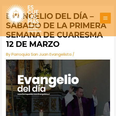
Skip
Post
MAI
to
navigation
EVANGELIO DEL DÍA –
MEN
content
SÁBADO DE LA PRIMERA
SEMANA DE CUARESMA
12 DE MARZO
By
Parroquia San Juan Evangelista
/