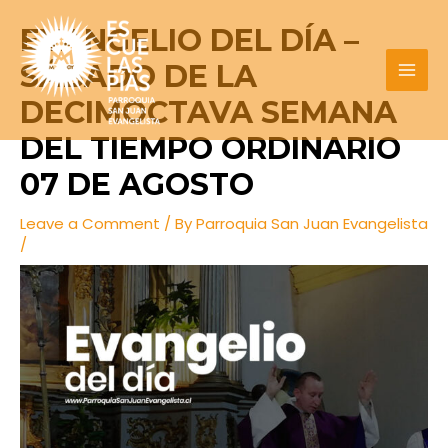
Skip
Post
MAI
EVANGELIO DEL DÍA –
to
navigation
MEN
content
SÁBADO DE LA
DECIMOCTAVA SEMANA
DEL TIEMPO ORDINARIO
07 DE AGOSTO
Leave a Comment
/ By
Parroquia San Juan Evangelista
/