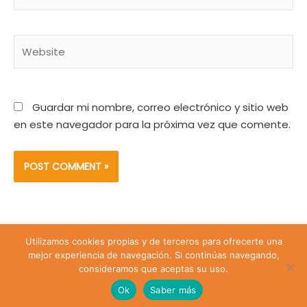
Website
Guardar mi nombre, correo electrónico y sitio web
en este navegador para la próxima vez que comente.
Utilizamos cookies propias y de terceros para ofrecerte una
Lira 428 Santiago de Chile | Teléfono: +56 9 74809547 |
mejor experiencia de navegación. Si continúas navegando,
Email: sanjuanevangelista428@gmail.com
consideramos que aceptas su uso.
Ok
Saber más