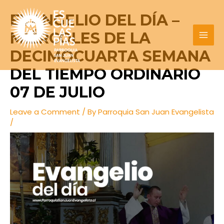
Skip
Post
MAI
EVANGELIO DEL DÍA –
to
navigation
MEN
content
MIÉRCOLES DE LA
DECIMOCUARTA SEMANA
DEL TIEMPO ORDINARIO
07 DE JULIO
Leave a Comment
/ By
Parroquia San Juan Evangelista
/