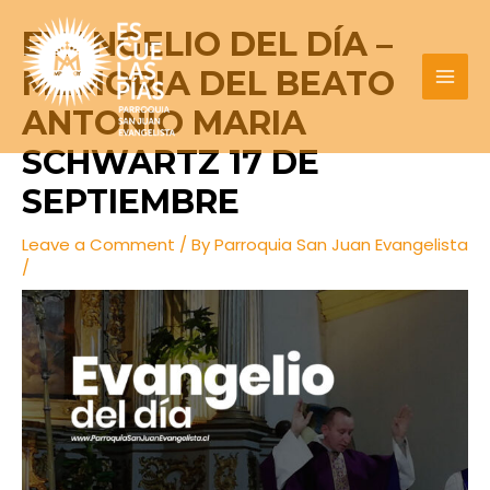
Skip
Post
MAI
EVANGELIO DEL DÍA –
to
navigation
MEN
content
MEMORIA DEL BEATO
ANTONIO MARIA
SCHWARTZ 17 DE
SEPTIEMBRE
Leave a Comment
/ By
Parroquia San Juan Evangelista
/