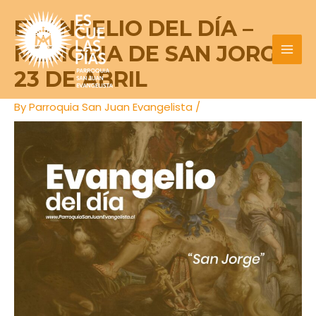
Skip
Post
MAI
EVANGELIO DEL DÍA –
to
navigation
MEN
content
MEMORIA DE SAN JORGE
23 DE ABRIL
By
Parroquia San Juan Evangelista
/