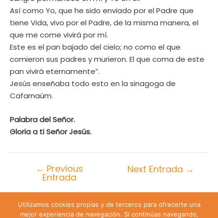
Así como Yo, que he sido enviado por el Padre que
tiene Vida, vivo por el Padre, de la misma manera, el
que me come vivirá por mí.
Este es el pan bajado del cielo; no como el que
comieron sus padres y murieron. El que coma de este
pan vivirá eternamente”.
Jesús enseñaba todo esto en la sinagoga de
Cafarnaúm.
Palabra del Señor.
Gloria a ti Señor Jesús
.
←
Previous
Next Entrada
→
Entrada
Utilizamos cookies propias y de terceros para ofrecerte una
Lira 428 Santiago de Chile | Teléfono: +56 9 74809547 |
mejor experiencia de navegación. Si continúas navegando,