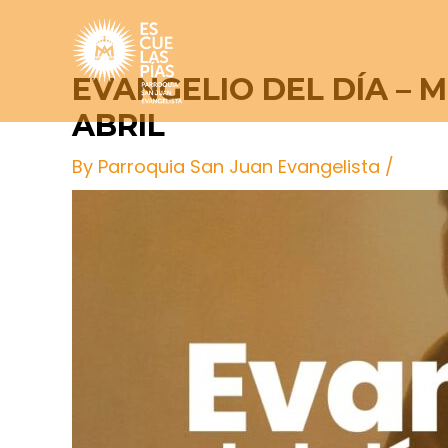
Skip
Post
to
navigation
content
EVANGELIO DEL DÍA – 
ABRIL
By
Parroquia San Juan Evangelista
/